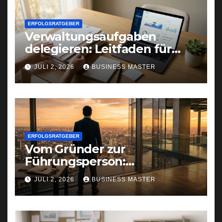
ERFOLGSRATGEBER
Verwaltungsaufgaben
delegieren: Leitfaden für
Gründer und Selbstständige
JULI 2, 2026
BUSINESS MASTER
ERFOLGSRATGEBER
Vom Gründer zur
Führungsperson:
Selbstreflexion als
JULI 2, 2026
BUSINESS MASTER
Erfolgsfaktor