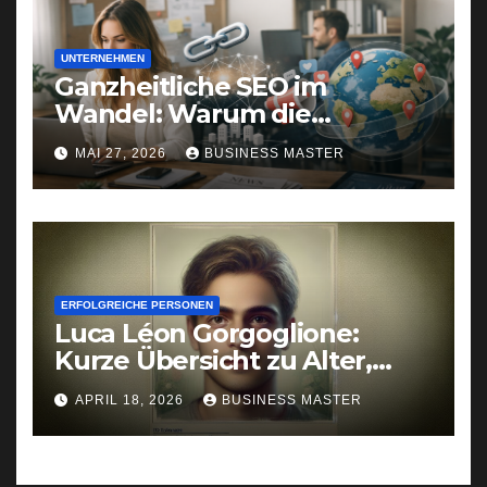
UNTERNEHMEN
Ganzheitliche SEO im
Wandel: Warum die
Symbiose aus Linkbuilding,
MAI 27, 2026
BUSINESS MASTER
Online-PR und GEO die
Zukunft der Sichtbarkeit
sichert
ERFOLGREICHE PERSONEN
Luca Léon Gorgoglione:
Kurze Übersicht zu Alter,
Familie & öffentlichen
APRIL 18, 2026
BUSINESS MASTER
Auftritten