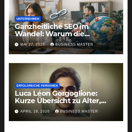
UNTERNEHMEN
Ganzheitliche SEO im
Wandel: Warum die
Symbiose aus Linkbuilding,
MAI 27, 2026
BUSINESS MASTER
Online-PR und GEO die
Zukunft der Sichtbarkeit
sichert
ERFOLGREICHE PERSONEN
Luca Léon Gorgoglione:
Kurze Übersicht zu Alter,
Familie & öffentlichen
APRIL 18, 2026
BUSINESS MASTER
Auftritten