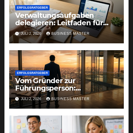
ERFOLGSRATGEBER
Verwaltungsaufgaben
delegieren: Leitfaden für
Gründer und Selbstständige
JULI 2, 2026
BUSINESS MASTER
ERFOLGSRATGEBER
Vom Gründer zur
Führungsperson:
Selbstreflexion als
JULI 2, 2026
BUSINESS MASTER
Erfolgsfaktor