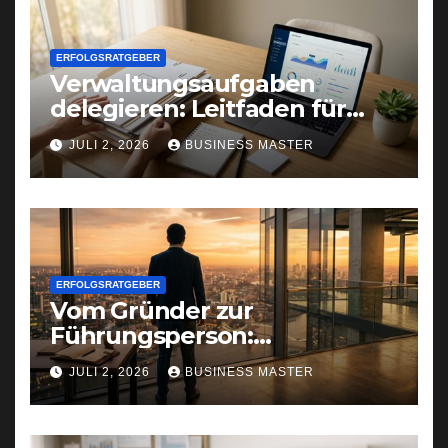
ERFOLGSRATGEBER
Verwaltungsaufgaben
delegieren: Leitfaden für
Gründer und Selbstständige
JULI 2, 2026
BUSINESS MASTER
ERFOLGSRATGEBER
Vom Gründer zur
Führungsperson:
Selbstreflexion als
JULI 2, 2026
BUSINESS MASTER
Erfolgsfaktor