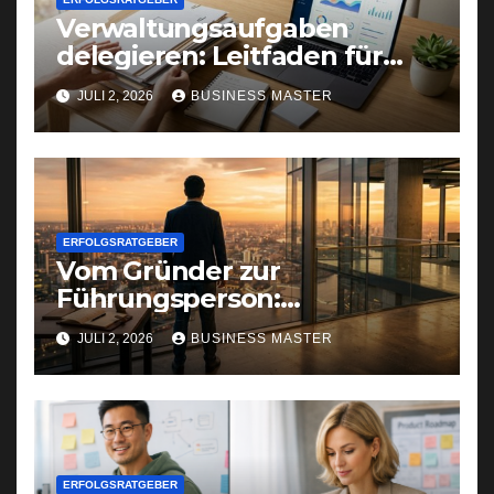
Verwaltungsaufgaben
delegieren: Leitfaden für
Gründer und Selbstständige
JULI 2, 2026
BUSINESS MASTER
ERFOLGSRATGEBER
Vom Gründer zur
Führungsperson:
Selbstreflexion als
JULI 2, 2026
BUSINESS MASTER
Erfolgsfaktor
ERFOLGSRATGEBER