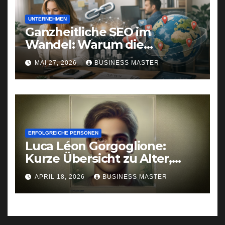
UNTERNEHMEN
Ganzheitliche SEO im
Wandel: Warum die
Symbiose aus Linkbuilding,
MAI 27, 2026
BUSINESS MASTER
Online-PR und GEO die
Zukunft der Sichtbarkeit
sichert
ERFOLGREICHE PERSONEN
Luca Léon Gorgoglione:
Kurze Übersicht zu Alter,
Familie & öffentlichen
APRIL 18, 2026
BUSINESS MASTER
Auftritten