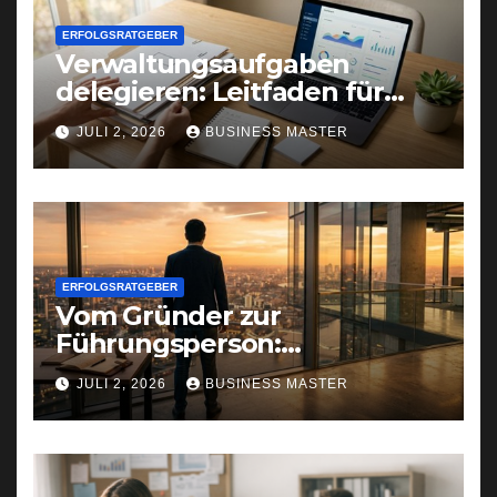
ERFOLGSRATGEBER
Verwaltungsaufgaben
delegieren: Leitfaden für
Gründer und Selbstständige
JULI 2, 2026
BUSINESS MASTER
ERFOLGSRATGEBER
Vom Gründer zur
Führungsperson:
Selbstreflexion als
JULI 2, 2026
BUSINESS MASTER
Erfolgsfaktor