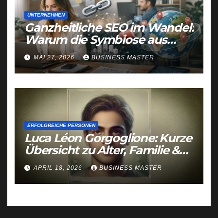
UNTERNEHMEN
Ganzheitliche SEO im Wandel:
Warum die Symbiose aus
Linkbuilding, Online-PR und
MAI 27, 2026
BUSINESS MASTER
GEO die Zukunft der
Sichtbarkeit sichert
ERFOLGREICHE PERSONEN
Luca Léon Gorgoglione: Kurze
Übersicht zu Alter, Familie &
öffentlichen Auftritten
APRIL 18, 2026
BUSINESS MASTER