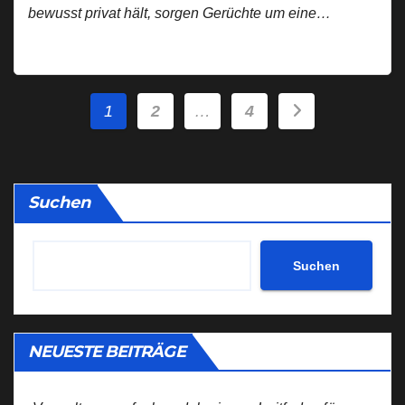
bewusst privat hält, sorgen Gerüchte um eine…
Seitennummerierung
1
2
…
4
der
Beiträge
Suchen
Suchen
NEUESTE BEITRÄGE