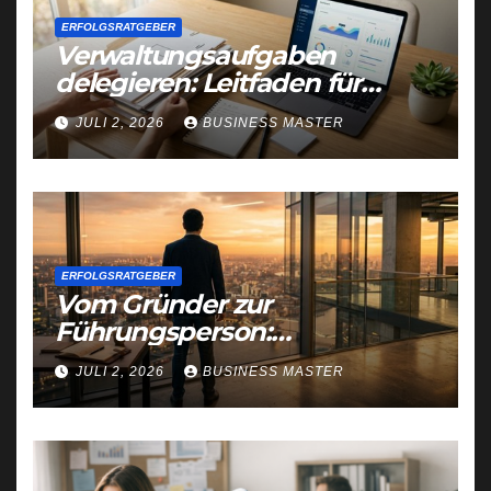
ERFOLGSRATGEBER
Verwaltungsaufgaben
delegieren: Leitfaden für
Gründer und Selbstständige
JULI 2, 2026
BUSINESS MASTER
ERFOLGSRATGEBER
Vom Gründer zur
Führungsperson:
Selbstreflexion als
JULI 2, 2026
BUSINESS MASTER
Erfolgsfaktor